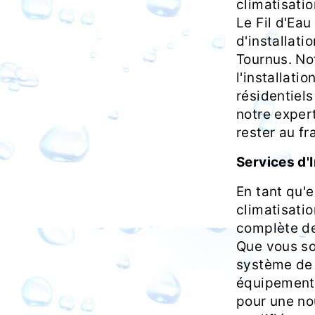
climatisatio
Le Fil d'Eau
d'installati
Tournus. No
l'installati
résidentiel
notre expert
rester au fr
Services d'I
En tant qu'e
climatisati
complète de 
Que vous so
système de 
équipement e
pour une no