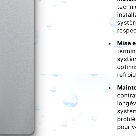
techni
install
systèm
respec
Mise e
termin
systèm
optimi
refroi
Mainte
contra
longév
systèm
problè
pour v