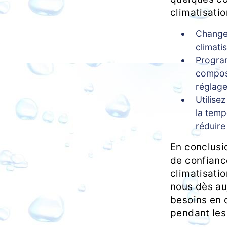
climatisatio
Changez
climati
Program
compos
réglage
Utilise
la temp
réduire
En conclusio
de confiance
climatisati
nous dès au
besoins en c
pendant les