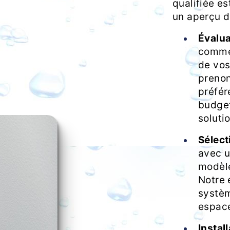
qualifiée es
un aperçu d
Évalua
commen
de vos
prenon
préfér
budget
solutio
Sélect
avec 
modèle
Notre 
systèm
espace
Instal