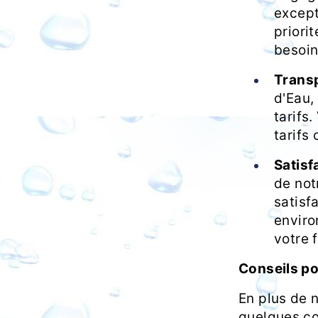
except
priori
besoin
Transp
d'Eau,
tarifs
tarifs
Satisf
de not
satisf
enviro
votre f
Conseils po
En plus de n
quelques co