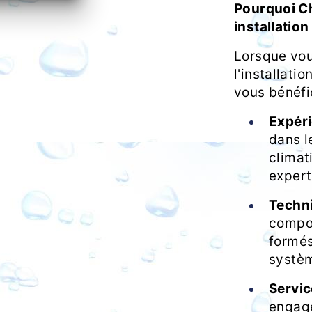
Pourquoi Ch
installation
Lorsque vou
l'installati
vous bénéfi
Expéri
dans l
climat
expert
Techni
compos
formés
systèm
Servic
engage