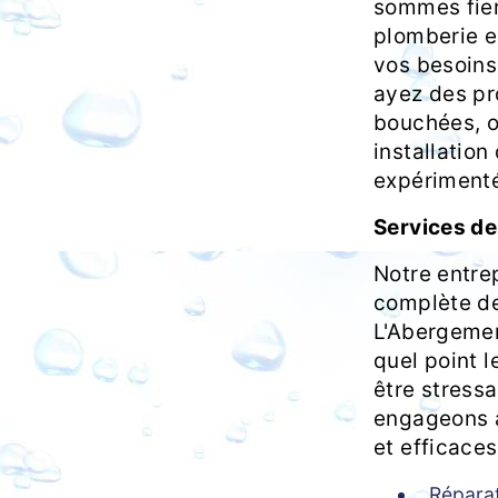
sommes fier
plomberie e
vos besoins
ayez des pr
bouchées, o
installation
expérimenté
Services de
Notre entre
complète de
L'Abergeme
quel point 
être stress
engageons à
et efficaces
Réparat