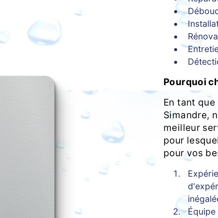
Débouc
Install
Rénovat
Entreti
Détecti
Pourquoi cho
En tant que
Simandre, n
meilleur ser
pour lesquel
pour vos be
Expéri
d'expér
inégalé
Équipe 