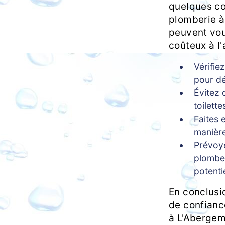
quelques con
plomberie à
peuvent vou
coûteux à l'
Vérifie
pour dé
Évitez 
toilett
Faites 
manière
Prévoye
plomber
potenti
En conclusio
de confianc
à L'Aberge