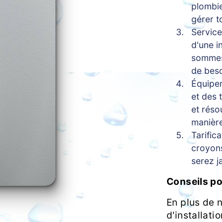
plombie
gérer t
Service
d'une i
sommes 
de beso
Équipem
et des 
et réso
manière
Tarific
croyons
serez j
Conseils po
En plus de 
d'installati