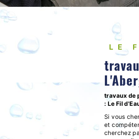
LE 
trava
L'Abe
travaux de
: Le Fil d'E
Si vous che
et compéten
cherchez pas