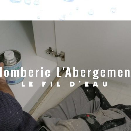
Accueil
Plomberie & San
plomberie L'Abergemen
LE FIL D'EAU